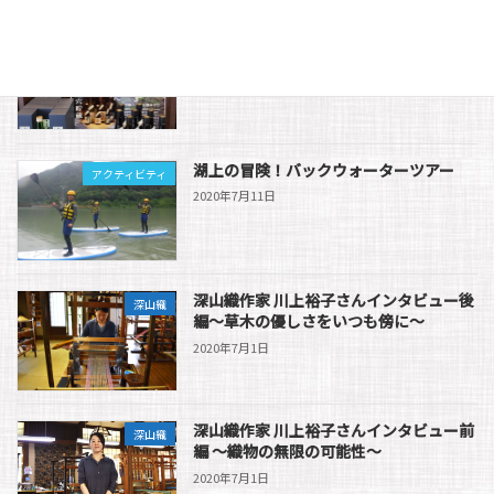
風穴貯蔵酒の販売が始まりました。
お土産処
2025年12月26日
湖上の冒険！バックウォーターツアー
アクティビティ
2020年7月11日
深山織作家 川上裕子さんインタビュー後
深山織
編～草木の優しさをいつも傍に～
2020年7月1日
深山織作家 川上裕子さんインタビュー前
深山織
編 ～織物の無限の可能性～
2020年7月1日